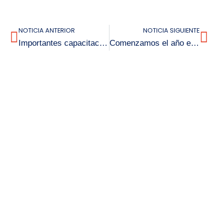
NOTICIA ANTERIOR
NOTICIA SIGUIENTE
Importantes capacitaciones a inicios del año escolar
Comenzamos el año escolar 2024 y de la mejor forma