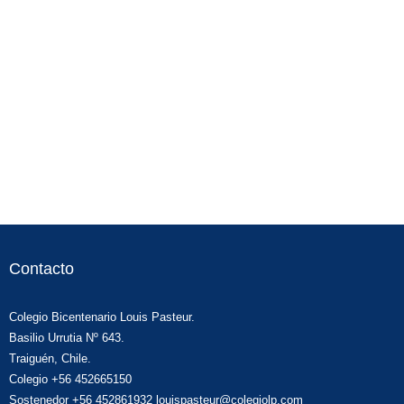
Contacto
Colegio Bicentenario Louis Pasteur.
Basilio Urrutia Nº 643.
Traiguén, Chile.
Colegio +56 452665150
Sostenedor +56 452861932 louispasteur@colegiolp.com