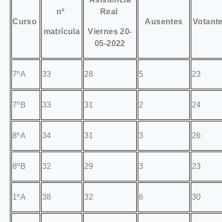
nº
Real
Curso
Ausentes
Votant
matrícula
Viernes 20-
05-2022
7ºA
33
28
5
23
7ºB
33
31
2
24
8ºA
34
31
3
26
8ºB
32
29
3
23
1ºA
38
32
6
30