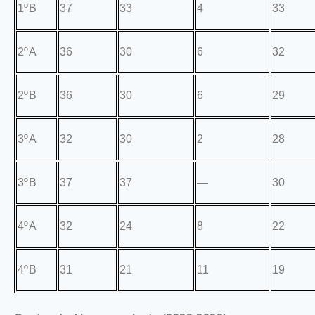
1ºB
37
33
4
33
2ºA
36
30
6
32
2ºB
36
30
6
29
3ºA
32
30
2
28
3ºB
37
37
—
30
4ºA
32
24
8
22
4ºB
31
21
11
19