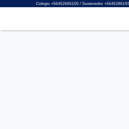
Colegio +56452665150 / Sostenedor +564528619