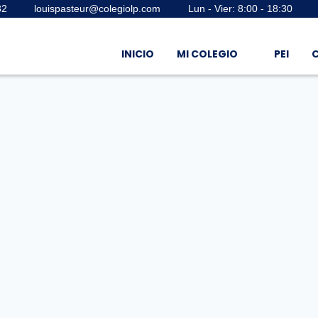
32
louispasteur@colegiolp.com
Lun - Vier: 8:00 - 18:30
INICIO
MI COLEGIO
PEI