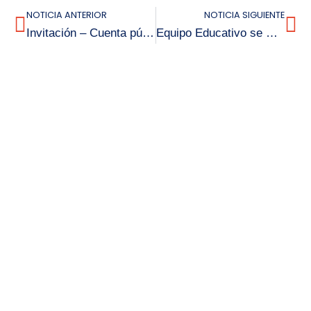
NOTICIA ANTERIOR
NOTICIA SIGUIENTE
Invitación – Cuenta pública 2025
Equipo Educativo se Perfeccionan en Funciones Ejecutivas Para Fortalecer la Inclusión y la Convivencia Escolar