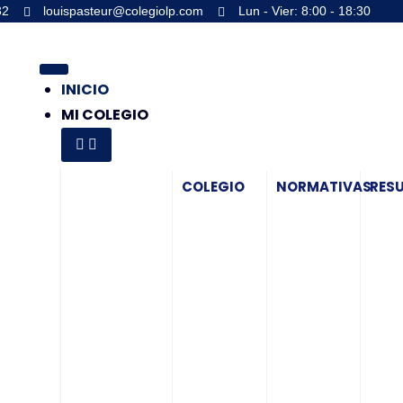
32
louispasteur@colegiolp.com
Lun - Vier: 8:00 - 18:30
INICIO
MI COLEGIO
COLEGIO
NORMATIVAS
RES