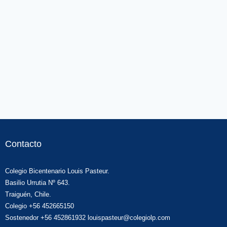
Contacto
Colegio Bicentenario Louis Pasteur.
Basilio Urrutia Nº 643.
Traiguén, Chile.
Colegio +56 452665150
Sostenedor +56 452861932 louispasteur@colegiolp.com