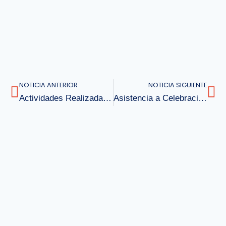
NOTICIA ANTERIOR
NOTICIA SIGUIENTE
Actividades Realizadas Por el Departamento de Idiomas
Asistencia a Celebración del Día Mundial de la Filosofía 2023