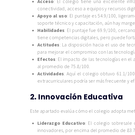
Acceso
: El colegio tiene una excelente inf
conectividad, acceso a equipos y recursos dig
Apoyo al uso
: El puntaje es 54.9/100, ligera
soporte técnico y capacitación, aún hay marg
Habilidades
: El puntaje fue 69.9/100, cerca
tiene competencias digitales, pero puede fort
Actitudes
: La disposición hacia el uso de te
para mejorar el compromiso con las tecnolog
Efectos
: El impacto de las tecnologías en el
al promedio de 75.8/100.
Actividades
: Aquí el colegio obtuvo 61.1/100
extracurriculares podría ser más frecuente y ef
2.
Innovación Educativa
Este apartado evalúa cómo el colegio adopta met
Liderazgo Educativo
: El colegio sobresale
innovadores, por encima del promedio de 83.7