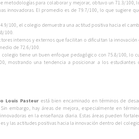
ne metodologías para colaborar y mejorar, obtuvo un 71.3/100, 
ivas innovadoras. El promedio es de 79.7/100, lo que sugiere q
74.9/100, el colegio demuestra una actitud positiva hacia el camb
.8/100.
ctores internos y externos que facilitan o dificultan la innovación
omedio de 72.6/100.
El colegio tiene un buen enfoque pedagógico con 75.8/100, lo c
00, mostrando una tendencia a posicionar a los estudiantes
io Louis Pasteur
está bien encaminado en términos de desar
ón. Sin embargo, hay áreas de mejora, especialmente en términ
innovadoras en la enseñanza diaria. Estas áreas pueden fortale
s y las actitudes positivas hacia la innovación dentro del colegio