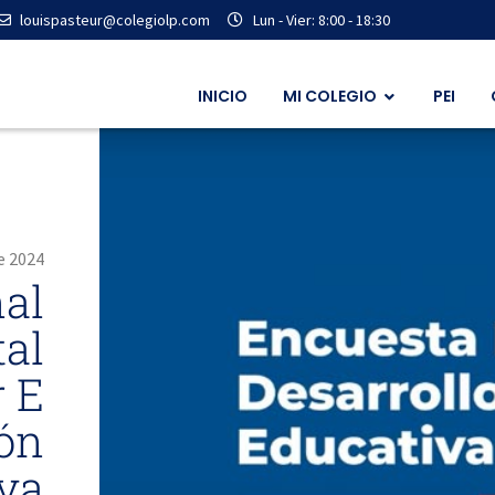
louispasteur@colegiolp.com
Lun - Vier: 8:00 - 18:30
INICIO
MI COLEGIO
PEI
e 2024
al
tal
r E
ón
va