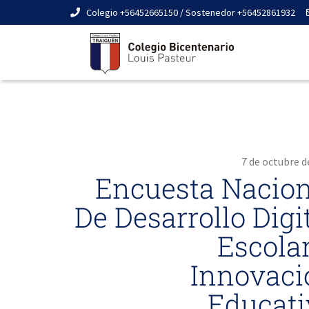
Colegio +56452665150 / Sostenedor +56452861932
7 de octubre d
Encuesta Nacion
De Desarrollo Digi
Escola
Innovaci
Educati