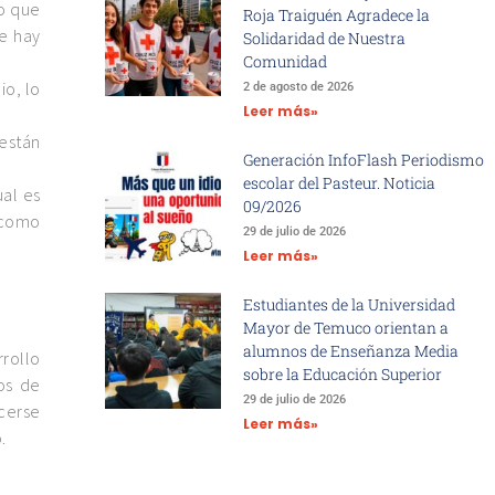
lo que
Roja Traiguén Agradece la
ue hay
Solidaridad de Nuestra
Comunidad
io, lo
2 de agosto de 2026
Leer más»
 están
Generación InfoFlash Periodismo
escolar del Pasteur. Noticia
ual es
09/2026
 como
29 de julio de 2026
Leer más»
Estudiantes de la Universidad
Mayor de Temuco orientan a
alumnos de Enseñanza Media
rollo
sobre la Educación Superior
os de
29 de julio de 2026
cerse
Leer más»
.