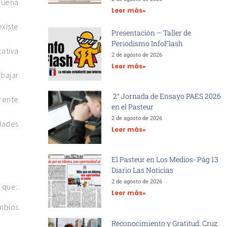
buena
Leer más»
existe
Presentación – Taller de
Periodismo InfoFlash
cativa
2 de agosto de 2026
Leer más»
abajar
2° Jornada de Ensayo PAES 2026
frente
en el Pasteur
2 de agosto de 2026
idades
Leer más»
El Pasteur en Los Medios- Pág 13
Diario Las Noticias
2 de agosto de 2026
 que:
Leer más»
mbios
Reconocimiento y Gratitud: Cruz