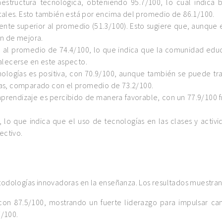
raestructura tecnológica, obteniendo 95.7/100, lo cual indica 
itales. Esto también está por encima del promedio de 86.1/100.
mente superior al promedio (51.3/100). Esto sugiere que, aunque 
en de mejora.
no al promedio de 74.4/100, lo que indica que la comunidad edu
alecerse en este aspecto.
cnologías es positiva, con 70.9/100, aunque también se puede tr
ías, comparado con el promedio de 73.2/100.
 aprendizaje es percibido de manera favorable, con un 77.9/100 
, lo que indica que el uso de tecnologías en las clases y activ
ectivo.
odologías innovadoras en la enseñanza. Los resultados muestran
 con 87.5/100, mostrando un fuerte liderazgo para impulsar ca
/100.