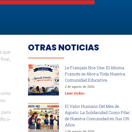
OTRAS NOTICIAS
la que
inal,
Le Français Nos Une: El Idioma
Francés se Abre a Toda Nuestra
Comunidad Educativa
2 de agosto de 2026
 como
Leer más»
os:
El Valor Humano Del Mes de
s para
Agosto: La Solidaridad Como Pilar
de Nuestra Comunidad en Sus 135
ífico-
Años
2 de agosto de 2026