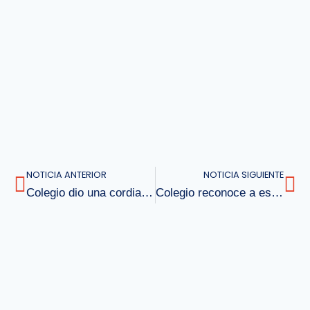
NOTICIA ANTERIOR
NOTICIA SIGUIENTE
Colegio dio una cordial despedida a sus 4°s medios
Colegio reconoce a estudiantes con mejores puntajes PSU