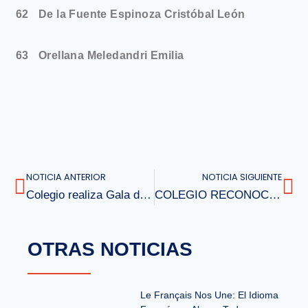
62
De la Fuente Espinoza Cristóbal León
63
Orellana Meledandri Emilia
NOTICIA ANTERIOR
NOTICIA SIGUIENTE
Colegio realiza Gala de finalización de Talleres extraescolares
COLEGIO RECONOCE MEJORES PUNTAJES PSU 2016
OTRAS NOTICIAS
Le Français Nos Une: El Idioma