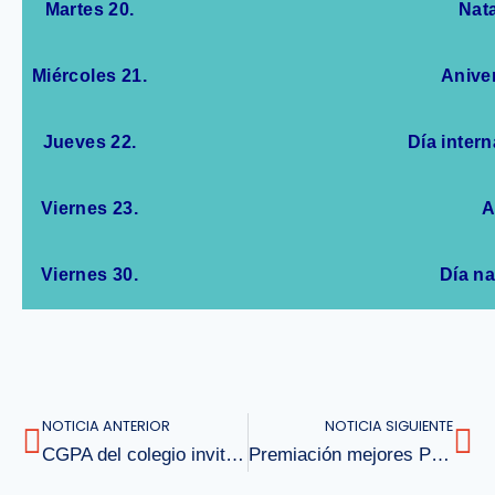
Martes 20.
Nata
Miércoles 21.
Aniver
Jueves 22.
Día intern
Viernes 23.
A
Viernes 30.
Día na
NOTICIA ANTERIOR
NOTICIA SIGUIENTE
CGPA del colegio invita a reunión general
Premiación mejores Puntajes PTU 2021