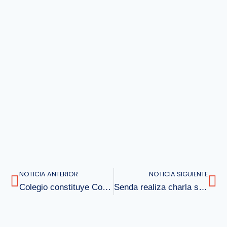
NOTICIA ANTERIOR
NOTICIA SIGUIENTE
Colegio constituye Comité de Seguridad Escolar
Senda realiza charla sobre prevención a estudiantes de 5º básico