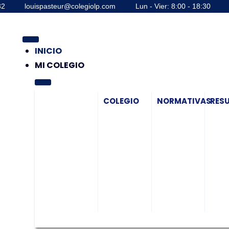
32
louispasteur@colegiolp.com
Lun - Vier: 8:00 - 18:30
INICIO
MI COLEGIO
COLEGIO
NORMATIVAS
RES