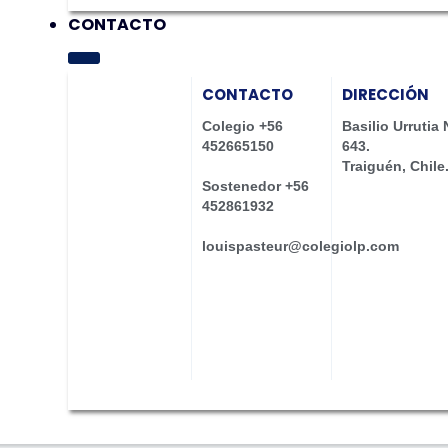
CONTACTO
CONTACTO
DIRECCIÓN
Colegio +56
Basilio Urrutia 
452665150
643.
Traiguén, Chile
Sostenedor +56
452861932
louispasteur@colegiolp.com