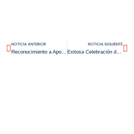
NOTICIA ANTERIOR
NOTICIA SIGUIENTE
Reconocimiento a Apoderadas por su Voluntario Apoyo en el Mantenimiento de la Sala de Clases
Exitosa Celebración de la Semana de la Educación Artística