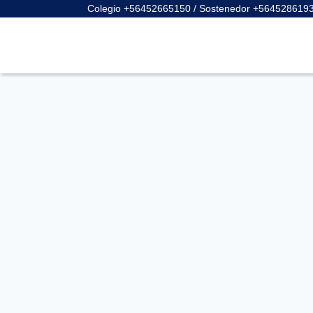
Colegio +56452665150 / Sostenedor +564528619