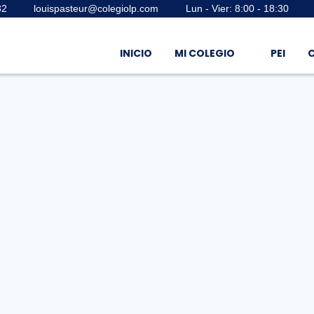
32
louispasteur@colegiolp.com
Lun - Vier: 8:00 - 18:30
INICIO
MI COLEGIO
PEI