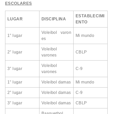
ESCOLARES
ESTABLECIMI
LUGAR
DISCIPLINA
ENTO
Voleibol varon
1° lugar
Mi mundo
es
Voleibol
2° lugar
CBLP
varones
Voleibol
3° lugar
C-9
varones
1° lugar
Voleibol damas
Mi mundo
2° lugar
Voleibol damas
C-9
3° lugar
Voleibol damas
CBLP
Basquetbol