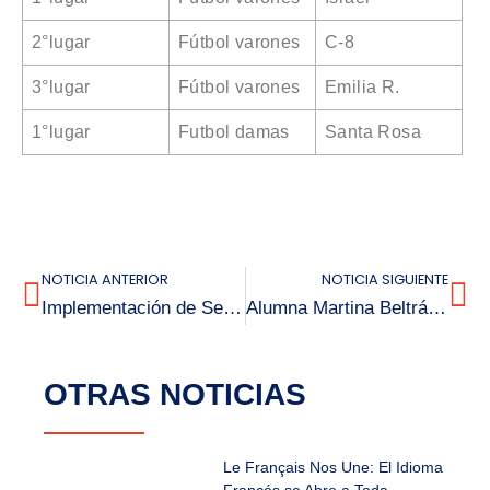
2°lugar
Fútbol varones
C-8
3°lugar
Fútbol varones
Emilia R.
1°lugar
Futbol damas
Santa Rosa
NOTICIA ANTERIOR
NOTICIA SIGUIENTE
Implementación de Señalética Para Personas Con Trastorno del Espectro Autista (TEA) y Atención Preferencial.
Alumna Martina Beltrán Muñoz Elegida Integrante del Consejo Consultivo Nacional de Niños, Niñas y Adolescentes
OTRAS NOTICIAS
Le Français Nos Une: El Idioma