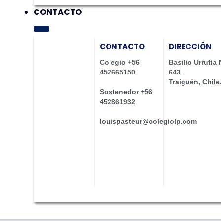
CONTACTO
CONTACTO
DIRECCIÓN
Colegio +56
Basilio Urrutia 
452665150
643.
Traiguén, Chile
Sostenedor +56
452861932
louispasteur@colegiolp.com