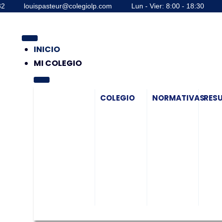
32
louispasteur@colegiolp.com
Lun - Vier: 8:00 - 18:30
INICIO
MI COLEGIO
COLEGIO
NORMATIVAS
RES