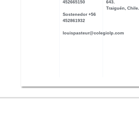
452665150
643.
Traiguén, Chile
Sostenedor +56
452861932
louispasteur@colegiolp.com