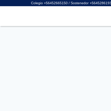
Colegio +56452665150 / Sostenedor +564528619