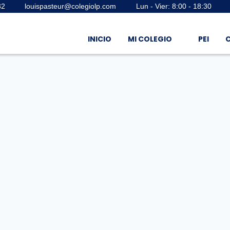
32
louispasteur@colegiolp.com
Lun - Vier: 8:00 - 18:30
INICIO
MI COLEGIO
PEI