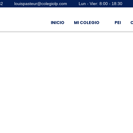
32
louispasteur@colegiolp.com
Lun - Vier: 8:00 - 18:30
INICIO
MI COLEGIO
PEI