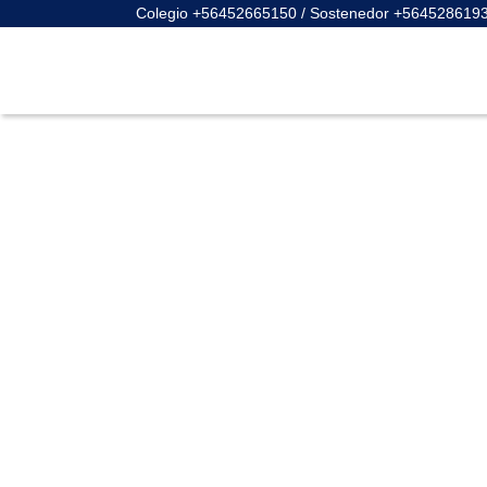
Colegio +56452665150 / Sostenedor +564528619