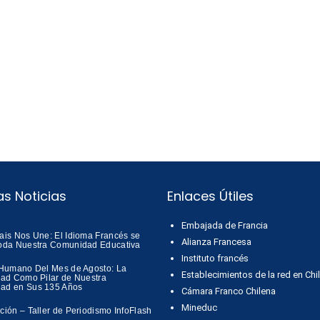
as Noticias
Enlaces Útiles
Embajada de Francia
ais Nos Une: El Idioma Francés se
Alianza Francesa
oda Nuestra Comunidad Educativa
Instituto francés
 Humano Del Mes de Agosto: La
Establecimientos de la red en Chi
dad Como Pilar de Nuestra
ad en Sus 135 Años
Cámara Franco Chilena
Mineduc
ción – Taller de Periodismo InfoFlash