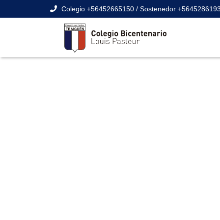
Colegio +56452665150 / Sostenedor +564528619