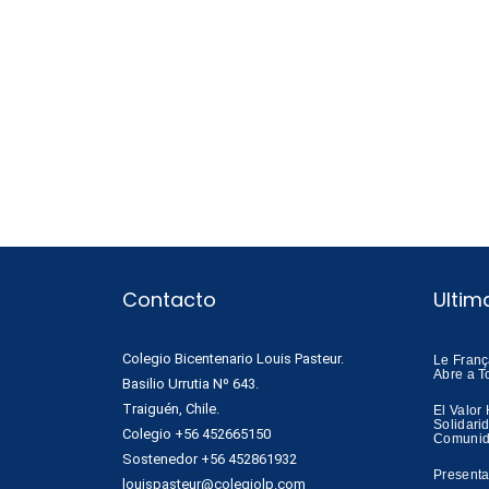
Contacto
Ultim
Colegio Bicentenario Louis Pasteur.
Le Franç
Abre a T
Basilio Urrutia Nº 643.
Traiguén, Chile.
El Valor
Solidari
Colegio +56 452665150
Comunid
Sostenedor +56 452861932
Presenta
louispasteur@colegiolp.com