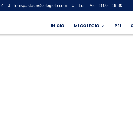
32
louispasteur@colegiolp.com
Lun - Vier: 8:00 - 18:30
INICIO
MI COLEGIO
PEI