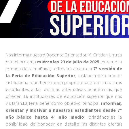
Nos informa nuestro Docente Orientador, M. Cristian Urrutia
que el próximo
miércoles 23 de julio de 2025
, durante la
jornada de la mañana, se llevará a cabo la
7° versión de
la Feria de Educación Superior
, instancia de carácter
institucional que tiene como propósito acercar a nuestros
estudiantes a las distintas alternativas académicas que
ofrecen 16 instituciones de educación superior que nos
visitarán.La feria tiene como objetivo principal
informar,
orientar y motivar a nuestros estudiantes desde 7°
año básico hasta 4° año medio
, brindándoles la
posibilidad de conocer en detalle las distintas ofertas