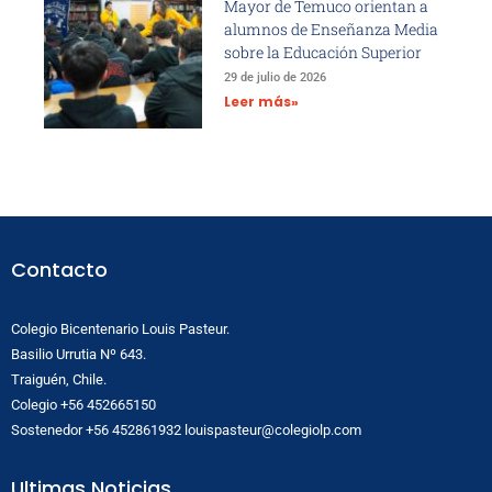
Mayor de Temuco orientan a
alumnos de Enseñanza Media
sobre la Educación Superior
29 de julio de 2026
Leer más»
Contacto
Colegio Bicentenario Louis Pasteur.
Basilio Urrutia Nº 643.
Traiguén, Chile.
Colegio +56 452665150
Sostenedor +56 452861932 louispasteur@colegiolp.com
Ultimas Noticias